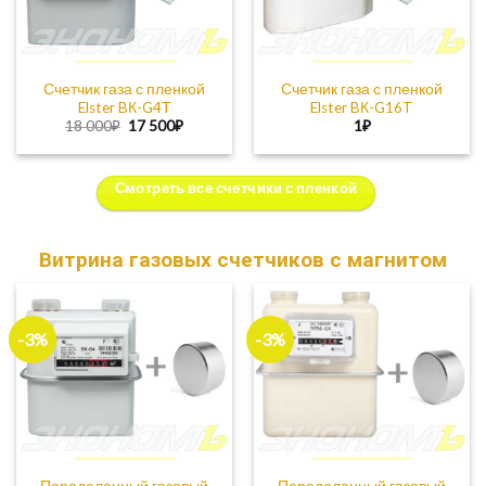
Счетчик газа с пленкой
Счетчик газа с пленкой
Elster BК-G4Т
Elster BК-G16T
Первоначальная
Текущая
18 000
₽
17 500
₽
1
₽
цена
цена:
составляла
17
18
500₽.
000₽.
Смотреть все счетчики с пленкой
Витрина газовых счетчиков c магнитом
-3%
-3%
Переделанный газовый
Переделанный газовый