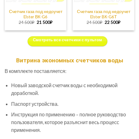
Счетчик газа под недоучет
Счетчик газа под недоучет
Elster ВК-G6
Elster BК-G6Т
Первоначальная
Текущая
Первоначальная
Текущая
24 500
₽
21 500
₽
24 500
₽
22 500
₽
цена
цена:
цена
цена:
составляла
21
составляла
22
24
500₽.
24
500₽.
500₽.
500₽.
Смотреть все счетчики с пультом
Витрина экономных счетчиков воды
В комплекте поставляется:
Новый заводской счетчик воды с необходимой
доработкой.
Паспорт устройства.
Инструкция по применению – полное руководство
пользователя, которое разъяснит весь процесс
применения.