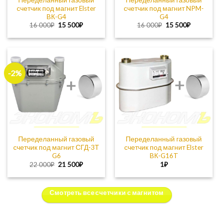
счетчик под магнит Elster
счетчик под магнит NPM-
BК-G4
G4
Первоначальная
Текущая
Первоначальная
Текущая
16 000
₽
15 500
₽
16 000
₽
15 500
₽
цена
цена:
цена
цена:
составляла
15
составляла
15
16
500₽.
16
500₽.
000₽.
000₽.
-2%
Переделанный газовый
Переделанный газовый
счетчик под магнит СГД-3Т
счетчик под магнит Elster
G6
BК-G16T
Первоначальная
Текущая
22 000
₽
21 500
₽
1
₽
цена
цена:
составляла
21
22
500₽.
000₽.
Смотреть все счетчики с магнитом