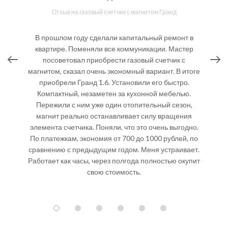
Отзыв на газовый счетчик с магнитом Гранд
 в
В прошлом году сделали капитальный ремонт в
квартире. Поменяли все коммуникации. Мастер
ов
посоветовал приобрести газовый счетчик с
пр
ему
магнитом, сказал очень экономный вариант. В итоге
н
ий
приобрели Гранд 1.6. Установили его быстро.
го
на
Компактный, незаметен за кухонной мебелью.
и.
Пережили с ним уже один отопительный сезон,
магнит реально останавливает силу вращения
сч
тся
элемента счетчика. Поняли, что это очень выгодно.
не
По платежкам, экономия от 700 до 1000 рублей, по
сравнению с предыдущим годом. Меня устраивает.
бов
Работает как часы, через полгода полностью окупит
ко
свою стоимость.