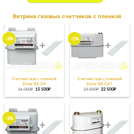
Витрина газовых счетчиков c пленкой
-3%
-2%
Счетчик газа с пленкой
Счетчик газа с пленкой
Elster BК-G4
Elster BК-G6T
Первоначальная
Текущая
Первоначальная
Текущая
16 000
₽
15 500
₽
23 000
₽
22 500
₽
цена
цена:
цена
цена:
составляла
15
составляла
22
16
500₽.
23
500₽.
000₽.
000₽.
-3%