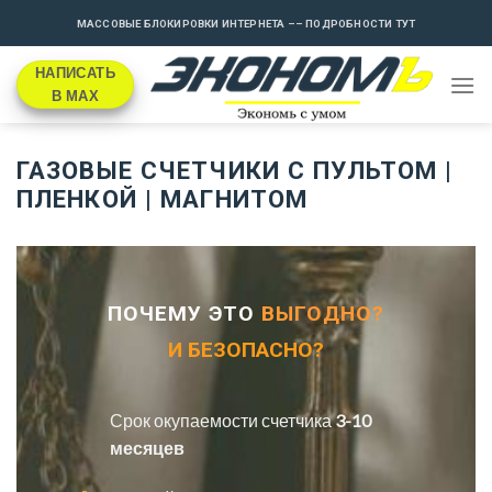
Skip
МАССОВЫЕ БЛОКИРОВКИ ИНТЕРНЕТА –– ПОДРОБНОСТИ ТУТ
to
content
НАПИСАТЬ
В МАХ
ГАЗОВЫЕ СЧЕТЧИКИ С ПУЛЬТОМ |
ПЛЕНКОЙ | МАГНИТОМ
ПОЧЕМУ ЭТО
ВЫГОДНО?
И БЕЗОПАСНО?
Срок окупаемости счетчика
3-10
месяцев