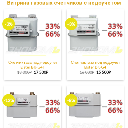
Витрина газовых счетчиков c недоучетом
-3%
-3%
Счетчик газа под недоучет
Счетчик газа под недоучет
Elster BК-G4Т
Elster ВК-G4
Первоначальная
Текущая
Первоначальная
Текущая
18 000
₽
17 500
₽
16 000
₽
15 500
₽
цена
цена:
цена
цена:
составляла
17
составляла
15
18
500₽.
16
500₽.
000₽.
000₽.
-12%
-8%