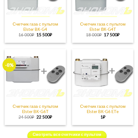
Счетчик газа с пультом
Счетчик газа с пультом
Elster BК-G4
Elster ВК-G4Т
Первоначальная
Текущая
Первоначальная
Текущая
16 000
₽
15 500
₽
18 000
₽
17 500
₽
цена
цена:
цена
цена:
составляла
15
составляла
17
16
500₽.
18
500₽.
000₽.
000₽.
-8%
Счетчик газа с пультом
Счетчик газа с пультом
Elster BК-G6Т
Elster BК-G6 ETe
Первоначальная
Текущая
24 500
₽
22 500
₽
1
₽
цена
цена:
составляла
22
24
500₽.
500₽.
Смотреть все счетчики с пультом